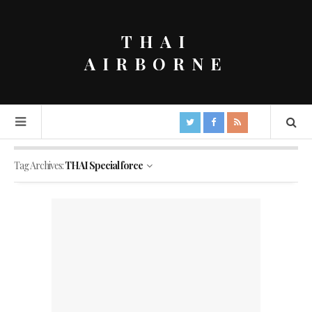
THAI
AIRBORNE
Tag Archives:
THAI Special force