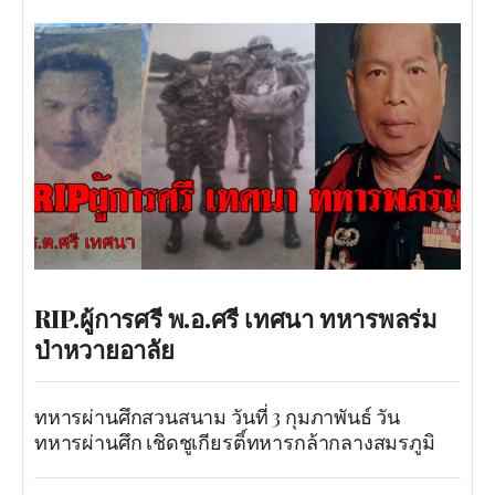
RIP.ผู้การศรี พ.อ.ศรี เทศนา ทหารพลร่ม
ป่าหวายอาลัย
ทหารผ่านศึกสวนสนาม วันที่ 3 กุมภาพันธ์ วัน
ทหารผ่านศึก เชิดชูเกียรติ์ทหารกล้ากลางสมรภูมิ