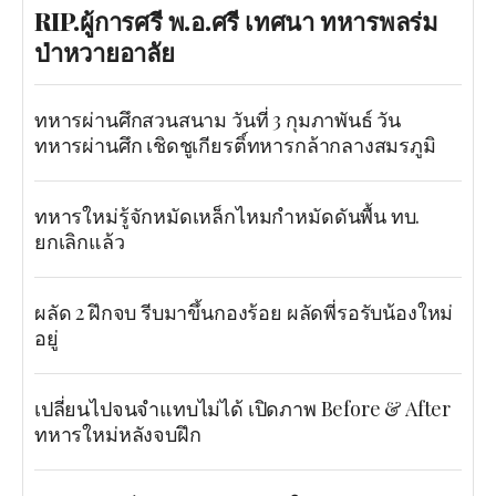
RIP.ผู้การศรี พ.อ.ศรี เทศนา ทหารพลร่ม
ป่าหวายอาลัย
ทหารผ่านศึกสวนสนาม วันที่ 3 กุมภาพันธ์ วัน
ทหารผ่านศึก เชิดชูเกียรติ์ทหารกล้ากลางสมรภูมิ
ทหารใหม่รู้จักหมัดเหล็กไหมกำหมัดดันพื้น ทบ.
ยกเลิกแล้ว
ผลัด 2 ฝึกจบ รีบมาขึ้นกองร้อย ผลัดพี่รอรับน้องใหม่
อยู่
เปลี่ยนไปจนจำแทบไม่ได้ เปิดภาพ Before & After
ทหารใหม่หลังจบฝึก