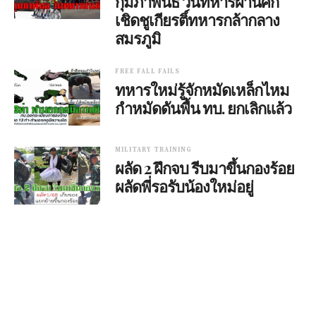
กุมภาพันธ์ วันทหารผ่านศึก
เชิดชูเกียรติ์ทหารกล้ากลาง
สมรภูมิ
FREE FALL FAILS
ทหารใหม่รู้จักหมัดเหล็กไหม
กำหมัดดันพื้น ทบ. ยกเลิกแล้ว
MILITARY TRAINING
ผลัด 2 ฝึกจบ รีบมาขึ้นกองร้อย
ผลัดพี่รอรับน้องใหม่อยู่