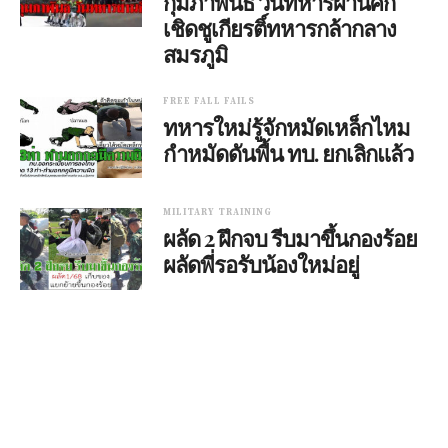
กุมภาพันธ์ วันทหารผ่านศึก
เชิดชูเกียรติ์ทหารกล้ากลาง
สมรภูมิ
FREE FALL FAILS
ทหารใหม่รู้จักหมัดเหล็กไหม
กำหมัดดันพื้น ทบ. ยกเลิกแล้ว
MILITARY TRAINING
ผลัด 2 ฝึกจบ รีบมาขึ้นกองร้อย
ผลัดพี่รอรับน้องใหม่อยู่