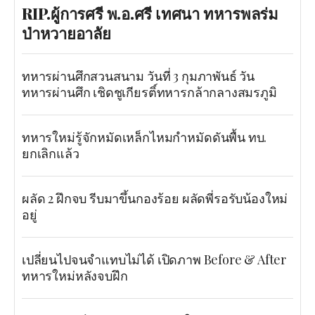
RIP.ผู้การศรี พ.อ.ศรี เทศนา ทหารพลร่ม
ป่าหวายอาลัย
ทหารผ่านศึกสวนสนาม วันที่ 3 กุมภาพันธ์ วัน
ทหารผ่านศึก เชิดชูเกียรติ์ทหารกล้ากลางสมรภูมิ
ทหารใหม่รู้จักหมัดเหล็กไหมกำหมัดดันพื้น ทบ.
ยกเลิกแล้ว
ผลัด 2 ฝึกจบ รีบมาขึ้นกองร้อย ผลัดพี่รอรับน้องใหม่
อยู่
เปลี่ยนไปจนจำแทบไม่ได้ เปิดภาพ Before & After
ทหารใหม่หลังจบฝึก