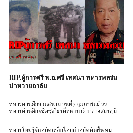
RIP.ผู้การศรี พ.อ.ศรี เทศนา ทหารพลร่ม
ป่าหวายอาลัย
ทหารผ่านศึกสวนสนาม วันที่ 3 กุมภาพันธ์ วัน
ทหารผ่านศึก เชิดชูเกียรติ์ทหารกล้ากลางสมรภูมิ
ทหารใหม่รู้จักหมัดเหล็กไหมกำหมัดดันพื้น ทบ.