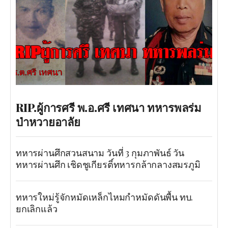
RIP.ผู้การศรี พ.อ.ศรี เทศนา ทหารพลร่ม
ป่าหวายอาลัย
ทหารผ่านศึกสวนสนาม วันที่ 3 กุมภาพันธ์ วัน
ทหารผ่านศึก เชิดชูเกียรติ์ทหารกล้ากลางสมรภูมิ
ทหารใหม่รู้จักหมัดเหล็กไหมกำหมัดดันพื้น ทบ.
ยกเลิกแล้ว