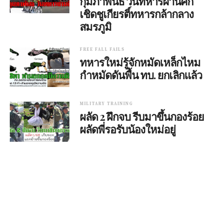
กุมภาพันธ์ วันทหารผ่านศึก
เชิดชูเกียรติ์ทหารกล้ากลาง
สมรภูมิ
FREE FALL FAILS
ทหารใหม่รู้จักหมัดเหล็กไหม
กำหมัดดันพื้น ทบ. ยกเลิกแล้ว
MILITARY TRAINING
ผลัด 2 ฝึกจบ รีบมาขึ้นกองร้อย
ผลัดพี่รอรับน้องใหม่อยู่