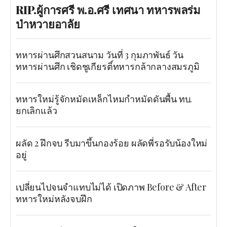
RIP.ผู้การศรี พ.อ.ศรี เทศนา ทหารพลร่ม
ป่าหวายอาลัย
ทหารผ่านศึกสวนสนาม วันที่ 3 กุมภาพันธ์ วัน
ทหารผ่านศึก เชิดชูเกียรติ์ทหารกล้ากลางสมรภูมิ
ทหารใหม่รู้จักหมัดเหล็กไหมกำหมัดดันพื้น ทบ.
ยกเลิกแล้ว
ผลัด 2 ฝึกจบ รีบมาขึ้นกองร้อย ผลัดพี่รอรับน้องใหม่
อยู่
เปลี่ยนไปจนจำแทบไม่ได้ เปิดภาพ Before & After
ทหารใหม่หลังจบฝึก