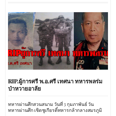
RIP.ผู้การศรี พ.อ.ศรี เทศนา ทหารพลร่ม
ป่าหวายอาลัย
ทหารผ่านศึกสวนสนาม วันที่ 3 กุมภาพันธ์ วัน
ทหารผ่านศึก เชิดชูเกียรติ์ทหารกล้ากลางสมรภูมิ