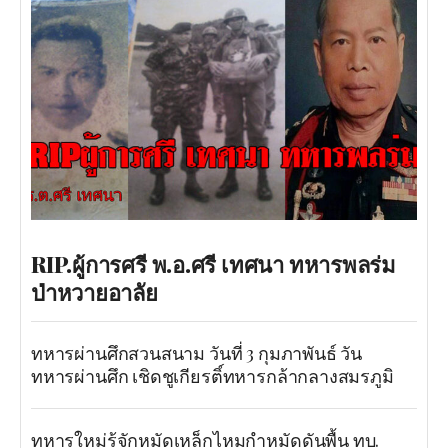
RIP.ผู้การศรี พ.อ.ศรี เทศนา ทหารพลร่ม
ป่าหวายอาลัย
ทหารผ่านศึกสวนสนาม วันที่ 3 กุมภาพันธ์ วัน
ทหารผ่านศึก เชิดชูเกียรติ์ทหารกล้ากลางสมรภูมิ
ทหารใหม่รู้จักหมัดเหล็กไหมกำหมัดดันพื้น ทบ.