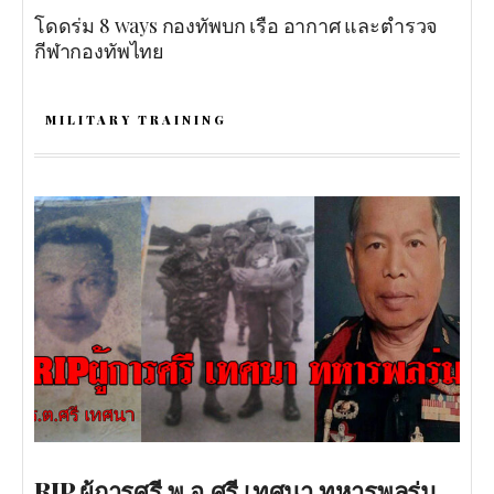
โดดร่ม 8 ways กองทัพบก เรือ อากาศ และตำรวจ
กีฬากองทัพไทย
MILITARY TRAINING
RIP.ผู้การศรี พ.อ.ศรี เทศนา ทหารพลร่ม