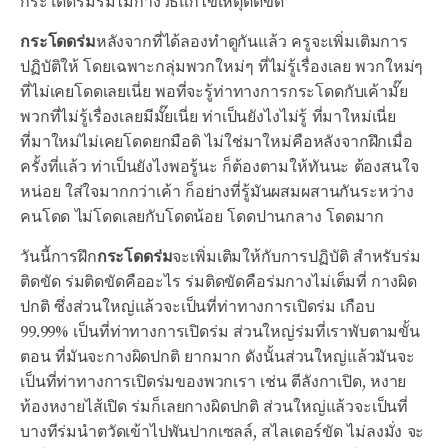
กระโดดร่มร่มไม่กางวิธีแก้ไขเหตุติดขัด
กระโดดร่ม
หลังจากที่ได้ลองทำดูกันแล้ว ครูจะเพิ่มเติมการ
ปฏิบัติให้ โดยเฉพาะกลุ่มพวกใหม่ๆ ที่ไม่รู้เรื่องเลย พวกใหม่ๆ
ที่ไม่เคยโดดเลยเนี่ย พอที่จะรู้ท่าทางการกระโดดกับเค้ามั๊ย
พวกที่ไม่รู้เรื่องเลยมีมั๊ยเนี่ย ท่าเป็นยังไงไม่รู้ ที่มาใหม่เนี่ย
ที่มาใหม่ไม่เคยโดดยกมือดิ ไม่ใช่มาใหม่คือหลังจากฝึกเมื่อ
ครั้งที่แล้ว ท่าเป็นยังไงพอรู้นะ
ก็ต้องตามให้ทันนะ ต้องสนใจ
หน่อย ใส่ใจมากกว่าเค้า ก็อย่างที่รู้มันผสมผสานกันระหว่าง
คนโดด ไม่โดดเลยกับโดดน้อย โดดปานกลาง โดดมาก
วันนี้การฝึก
กระโดดร่ม
จะเพิ่มเติมให้กับการปฏิบัติ สำหรับร่ม
ติดขัด ร่มติดขัดคืออะไร ร่มติดขัดคือร่มกางไม่เต็มที่ กางผิด
ปกติ ซึ่งส่วนใหญ่แล้วจะเป็นที่ท่าทางการเปิดร่ม เกือบ
99.99% เป็นที่ท่าทางการเปิดร่ม ส่วนใหญ่ร่มที่เราพับตามขั้น
ตอน ที่มันจะกางผิดปกติ ยากมาก ดังนั้นส่วนใหญ่แล้วมันจะ
เป็นที่ท่าทางการเปิดร่มของพวกเรา เช่น ตีลังกาเปิด, หงาย
ท้องหงายไส้เปิด ร่มก็เลยกางผิดปกติ ส่วนใหญ่แล้วจะเป็นที่
บางทีร่มนำตวัดเข้าไปพันปากเซลล์, สไลเดอร์ขัด ไม่ลงมั่ง จะ