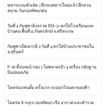
ทหารเกณฑ์ ผลัด 2 ฝึกจบทหารใหม่แล้ว ฝึกสวน
สนาม วันกองทัพบกต่อ
วันที่ 4 กัมพูชายิงจรวด BM-21 ตกใส่โรงเรียนและ
บ้านคน พื้นที่ อ.กันทรลักษ์ จ.ศรีสะเกษ
กัมพูชาเปิดฉากยิ ง วันที่ 4 ตกใส่บ้านประชาชนใน
จ.สุรินทร์
F-16 ทิ้งบoมบ์ รอบ 2 ไม่พลาดเป้า 4 เครื่อง กลับฐาน
บินปลอดภัย
โดดร่มแทนดั้ม ครั้งแรก จะออกไปแตะขอบฟ้า
โดดร่ม 8 ways กองทัพบก เรือ อากาศ และตำรวจ