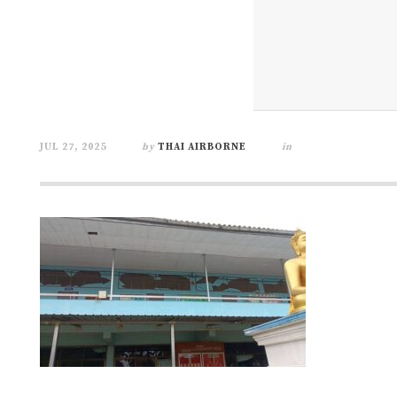
JUL 27, 2025
by
THAI AIRBORNE
in