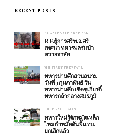
RECENT POSTS
ACCELERATE FREE FALL
RIP.ผู้การศรี พ.อ.ศรี
เทศนา ทหารพลร่มป่า
หวายอาลัย
MILITARY FREEFALL
ทหารผ่านศึกสวนสนาม
วันที่ 3 กุมภาพันธ์ วัน
ทหารผ่านศึก เชิดชูเกียรติ์
ทหารกล้ากลางสมรภูมิ
FREE FALL FAILS
ทหารใหม่รู้จักหมัดเหล็ก
ไหมกำหมัดดันพื้น ทบ.
ยกเลิกแล้ว