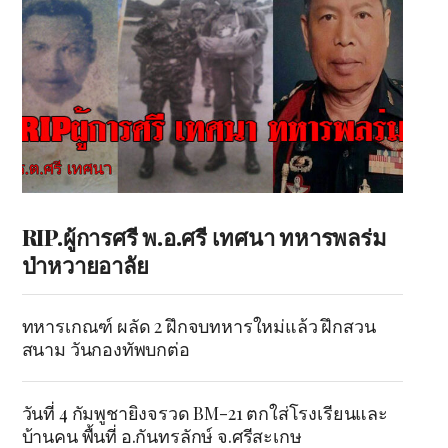
RIP.ผู้การศรี พ.อ.ศรี เทศนา ทหารพลร่ม
ป่าหวายอาลัย
ทหารเกณฑ์ ผลัด 2 ฝึกจบทหารใหม่แล้ว ฝึกสวน
สนาม วันกองทัพบกต่อ
วันที่ 4 กัมพูชายิงจรวด BM-21 ตกใส่โรงเรียนและ
บ้านคน พื้นที่ อ.กันทรลักษ์ จ.ศรีสะเกษ