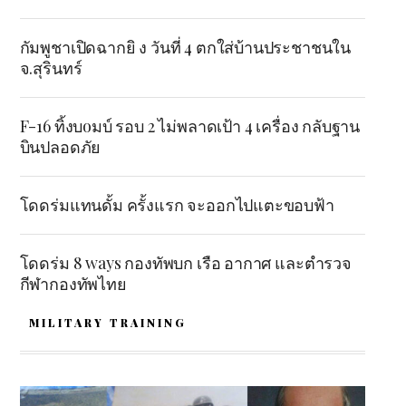
กัมพูชาเปิดฉากยิ ง วันที่ 4 ตกใส่บ้านประชาชนใน
จ.สุรินทร์
F-16 ทิ้งบoมบ์ รอบ 2 ไม่พลาดเป้า 4 เครื่อง กลับฐาน
บินปลอดภัย
โดดร่มแทนดั้ม ครั้งแรก จะออกไปแตะขอบฟ้า
โดดร่ม 8 ways กองทัพบก เรือ อากาศ และตำรวจ
กีฬากองทัพไทย
MILITARY TRAINING