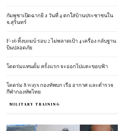
กัมพูชาเปิดฉากยิ ง วันที่ 4 ตกใส่บ้านประชาชนใน
จ.สุรินทร์
F-16 ทิ้งบoมบ์ รอบ 2 ไม่พลาดเป้า 4 เครื่อง กลับฐาน
บินปลอดภัย
โดดร่มแทนดั้ม ครั้งแรก จะออกไปแตะขอบฟ้า
โดดร่ม 8 ways กองทัพบก เรือ อากาศ และตำรวจ
กีฬากองทัพไทย
MILITARY TRAINING