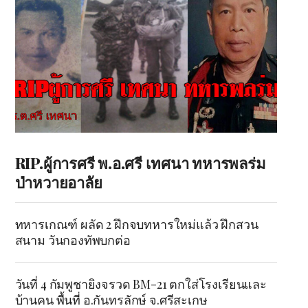
RIP.ผู้การศรี พ.อ.ศรี เทศนา ทหารพลร่ม
ป่าหวายอาลัย
ทหารเกณฑ์ ผลัด 2 ฝึกจบทหารใหม่แล้ว ฝึกสวน
สนาม วันกองทัพบกต่อ
วันที่ 4 กัมพูชายิงจรวด BM-21 ตกใส่โรงเรียนและ
บ้านคน พื้นที่ อ.กันทรลักษ์ จ.ศรีสะเกษ