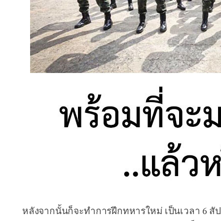
หลังจากนั้นก็จะทำการฝึกทหารใหม่ เป็นเวลา 6 สัปดาห