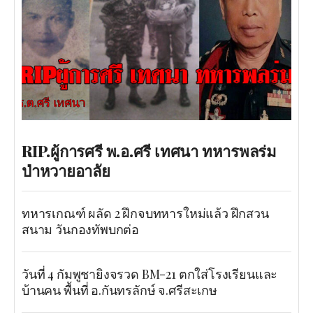
RIP.ผู้การศรี พ.อ.ศรี เทศนา ทหารพลร่ม
ป่าหวายอาลัย
ทหารเกณฑ์ ผลัด 2 ฝึกจบทหารใหม่แล้ว ฝึกสวน
สนาม วันกองทัพบกต่อ
วันที่ 4 กัมพูชายิงจรวด BM-21 ตกใส่โรงเรียนและ
บ้านคน พื้นที่ อ.กันทรลักษ์ จ.ศรีสะเกษ