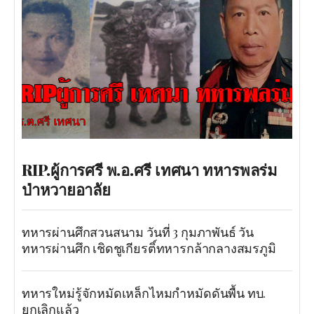
RIP.ผู้การศรี พ.อ.ศรี เทศนา ทหารพลร่ม
ป่าหวายอาลัย
ทหารผ่านศึกสวนสนาม วันที่ 3 กุมภาพันธ์ วัน
ทหารผ่านศึก เชิดชูเกียรติ์ทหารกล้ากลางสมรภูมิ
ทหารใหม่รู้จักหมัดเหล็กไหมกำหมัดดันพื้น ทบ.
ยกเลิกแล้ว