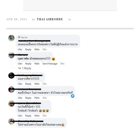
APR 08, 2022
by
THAI AIRBORNE
in