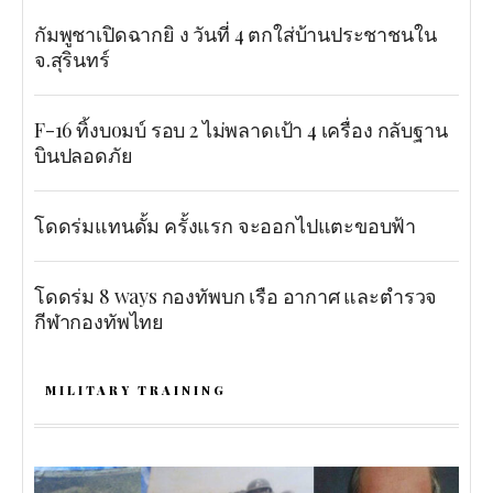
กัมพูชาเปิดฉากยิ ง วันที่ 4 ตกใส่บ้านประชาชนใน
จ.สุรินทร์
F-16 ทิ้งบoมบ์ รอบ 2 ไม่พลาดเป้า 4 เครื่อง กลับฐาน
บินปลอดภัย
โดดร่มแทนดั้ม ครั้งแรก จะออกไปแตะขอบฟ้า
โดดร่ม 8 ways กองทัพบก เรือ อากาศ และตำรวจ
กีฬากองทัพไทย
MILITARY TRAINING