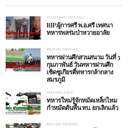
ACCELERATE FREE FALL
RIP.ผู้การศรี พ.อ.ศรี เทศนา
ทหารพลร่มป่าหวายอาลัย
MILITARY FREEFALL
ทหารผ่านศึกสวนสนาม วันที่ 3
กุมภาพันธ์ วันทหารผ่านศึก
เชิดชูเกียรติ์ทหารกล้ากลาง
สมรภูมิ
FREE FALL FAILS
ทหารใหม่รู้จักหมัดเหล็กไหม
กำหมัดดันพื้น ทบ. ยกเลิกแล้ว
MILITARY TRAINING