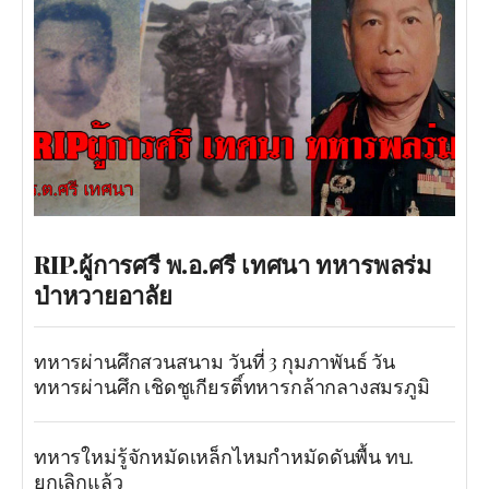
RIP.ผู้การศรี พ.อ.ศรี เทศนา ทหารพลร่ม
ป่าหวายอาลัย
ทหารผ่านศึกสวนสนาม วันที่ 3 กุมภาพันธ์ วัน
ทหารผ่านศึก เชิดชูเกียรติ์ทหารกล้ากลางสมรภูมิ
ทหารใหม่รู้จักหมัดเหล็กไหมกำหมัดดันพื้น ทบ.
ยกเลิกแล้ว