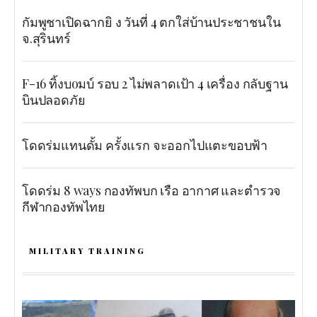
กัมพูชาเปิดฉากยิ ง วันที่ 4 ตกใส่บ้านประชาชนใน
จ.สุรินทร์
F-16 ทิ้งบoมบ์ รอบ 2 ไม่พลาดเป้า 4 เครื่อง กลับฐาน
บินปลอดภัย
โดดร่มแทนดั้ม ครั้งแรก จะออกไปแตะขอบฟ้า
โดดร่ม 8 ways กองทัพบก เรือ อากาศ และตำรวจ
กีฬากองทัพไทย
MILITARY TRAINING