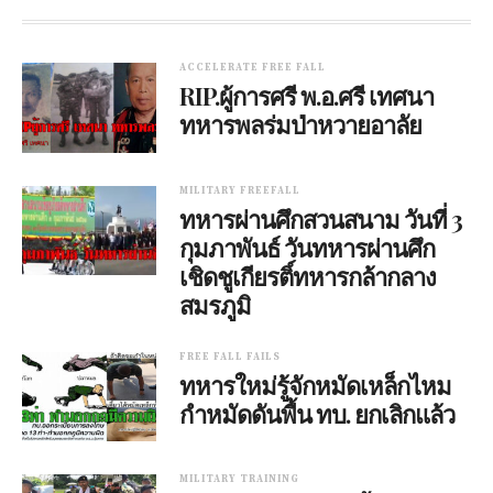
ACCELERATE FREE FALL
RIP.ผู้การศรี พ.อ.ศรี เทศนา
ทหารพลร่มป่าหวายอาลัย
MILITARY FREEFALL
ทหารผ่านศึกสวนสนาม วันที่ 3
กุมภาพันธ์ วันทหารผ่านศึก
เชิดชูเกียรติ์ทหารกล้ากลาง
สมรภูมิ
FREE FALL FAILS
ทหารใหม่รู้จักหมัดเหล็กไหม
กำหมัดดันพื้น ทบ. ยกเลิกแล้ว
MILITARY TRAINING