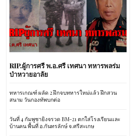
RIP.ผู้การศรี พ.อ.ศรี เทศนา ทหารพลร่ม
ป่าหวายอาลัย
ทหารเกณฑ์ ผลัด 2 ฝึกจบทหารใหม่แล้ว ฝึกสวน
สนาม วันกองทัพบกต่อ
วันที่ 4 กัมพูชายิงจรวด BM-21 ตกใส่โรงเรียนและ
บ้านคน พื้นที่ อ.กันทรลักษ์ จ.ศรีสะเกษ