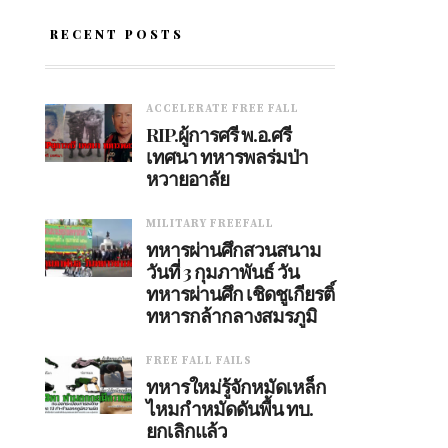
RECENT POSTS
ACCELERATE FREE FALL
RIP.ผู้การศรี พ.อ.ศรี
เทศนา ทหารพลร่มป่า
หวายอาลัย
MILITARY FREEFALL
ทหารผ่านศึกสวนสนาม
วันที่ 3 กุมภาพันธ์ วัน
ทหารผ่านศึก เชิดชูเกียรติ์
ทหารกล้ากลางสมรภูมิ
FREE FALL FAILS
ทหารใหม่รู้จักหมัดเหล็ก
ไหมกำหมัดดันพื้น ทบ.
ยกเลิกแล้ว