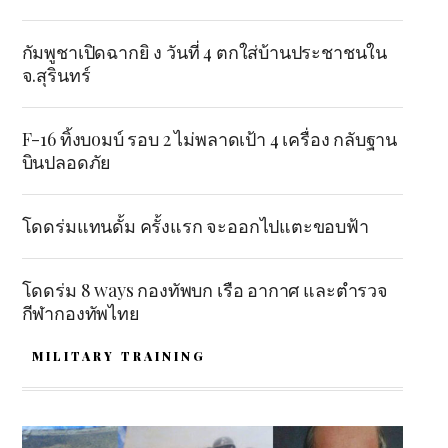
กัมพูชาเปิดฉากยิ ง วันที่ 4 ตกใส่บ้านประชาชนใน
จ.สุรินทร์
F-16 ทิ้งบoมบ์ รอบ 2 ไม่พลาดเป้า 4 เครื่อง กลับฐาน
บินปลอดภัย
โดดร่มแทนดั้ม ครั้งแรก จะออกไปแตะขอบฟ้า
โดดร่ม 8 ways กองทัพบก เรือ อากาศ และตำรวจ
กีฬากองทัพไทย
MILITARY TRAINING