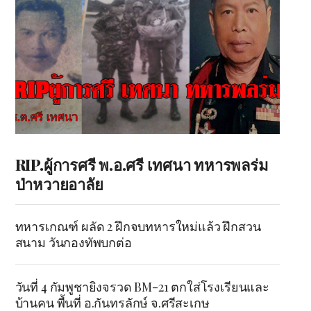
RIP.ผู้การศรี พ.อ.ศรี เทศนา ทหารพลร่ม
ป่าหวายอาลัย
ทหารเกณฑ์ ผลัด 2 ฝึกจบทหารใหม่แล้ว ฝึกสวน
สนาม วันกองทัพบกต่อ
วันที่ 4 กัมพูชายิงจรวด BM-21 ตกใส่โรงเรียนและ
บ้านคน พื้นที่ อ.กันทรลักษ์ จ.ศรีสะเกษ