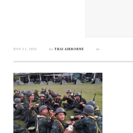
NOV 17, 2021
by
THAI AIRBORNE
in