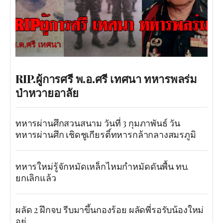
RIP.ผู้การศรี พ.อ.ศรี เทศนา ทหารพลร่ม
ป่าหวายอาลัย
ทหารผ่านศึกสวนสนาม วันที่ 3 กุมภาพันธ์ วัน
ทหารผ่านศึก เชิดชูเกียรติ์ทหารกล้ากลางสมรภูมิ
ทหารใหม่รู้จักหมัดเหล็กไหมกำหมัดดันพื้น ทบ.
ยกเลิกแล้ว
ผลัด 2 ฝึกจบ รีบมาขึ้นกองร้อย ผลัดพี่รอรับน้องใหม่
อยู่