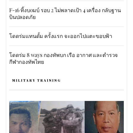
F-16 ทิ้งบoมบ์ รอบ 2 ไม่พลาดเป้า 4 เครื่อง กลับฐาน
บินปลอดภัย
โดดร่มแทนดั้ม ครั้งแรก จะออกไปแตะขอบฟ้า
โดดร่ม 8 ways กองทัพบก เรือ อากาศ และตำรวจ
กีฬากองทัพไทย
MILITARY TRAINING