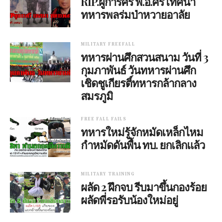
RIP.ผู้การศรี พ.อ.ศรี เทศนา
ทหารพลร่มป่าหวายอาลัย
MILITARY FREEFALL
ทหารผ่านศึกสวนสนาม วันที่ 3
กุมภาพันธ์ วันทหารผ่านศึก
เชิดชูเกียรติ์ทหารกล้ากลาง
สมรภูมิ
FREE FALL FAILS
ทหารใหม่รู้จักหมัดเหล็กไหม
กำหมัดดันพื้น ทบ. ยกเลิกแล้ว
MILITARY TRAINING
ผลัด 2 ฝึกจบ รีบมาขึ้นกองร้อย
ผลัดพี่รอรับน้องใหม่อยู่