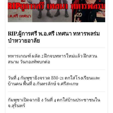
RIP.ผู้การศรี พ.อ.ศรี เทศนา ทหารพลร่ม
ป่าหวายอาลัย
ทหารเกณฑ์ ผลัด 2 ฝึกจบทหารใหม่แล้ว ฝึกสวน
สนาม วันกองทัพบกต่อ
วันที่ 4 กัมพูชายิงจรวด BM-21 ตกใส่โรงเรียนและ
บ้านคน พื้นที่ อ.กันทรลักษ์ จ.ศรีสะเกษ
กัมพูชาเปิดฉากยิ ง วันที่ 4 ตกใส่บ้านประชาชนใน
จ.สุรินทร์