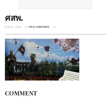
ศสพ.
JAN 25, 2020
by
THAI AIRBORNE
in
COMMENT