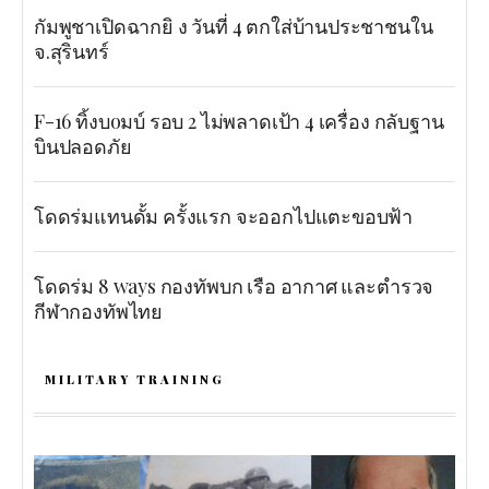
กัมพูชาเปิดฉากยิ ง วันที่ 4 ตกใส่บ้านประชาชนใน
จ.สุรินทร์
F-16 ทิ้งบoมบ์ รอบ 2 ไม่พลาดเป้า 4 เครื่อง กลับฐาน
บินปลอดภัย
โดดร่มแทนดั้ม ครั้งแรก จะออกไปแตะขอบฟ้า
โดดร่ม 8 ways กองทัพบก เรือ อากาศ และตำรวจ
กีฬากองทัพไทย
MILITARY TRAINING