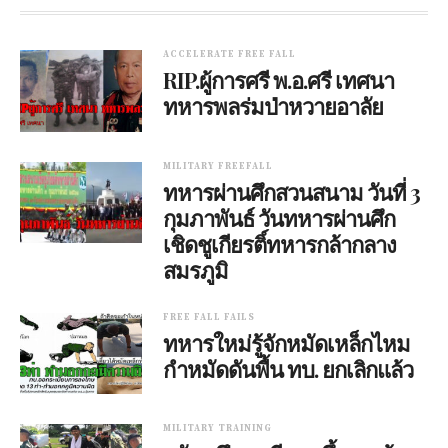
ACCELERATE FREE FALL
RIP.ผู้การศรี พ.อ.ศรี เทศนา
ทหารพลร่มป่าหวายอาลัย
MILITARY FREEFALL
ทหารผ่านศึกสวนสนาม วันที่ 3
กุมภาพันธ์ วันทหารผ่านศึก
เชิดชูเกียรติ์ทหารกล้ากลาง
สมรภูมิ
FREE FALL FAILS
ทหารใหม่รู้จักหมัดเหล็กไหม
กำหมัดดันพื้น ทบ. ยกเลิกแล้ว
MILITARY TRAINING