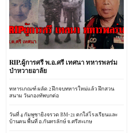
RIP.ผู้การศรี พ.อ.ศรี เทศนา ทหารพลร่ม
ป่าหวายอาลัย
ทหารเกณฑ์ ผลัด 2 ฝึกจบทหารใหม่แล้ว ฝึกสวน
สนาม วันกองทัพบกต่อ
วันที่ 4 กัมพูชายิงจรวด BM-21 ตกใส่โรงเรียนและ
บ้านคน พื้นที่ อ.กันทรลักษ์ จ.ศรีสะเกษ