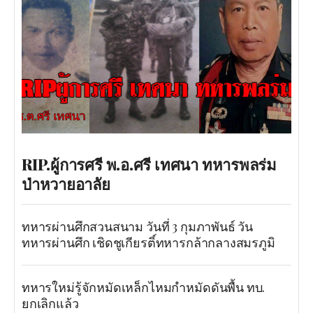
RIP.ผู้การศรี พ.อ.ศรี เทศนา ทหารพลร่ม
ป่าหวายอาลัย
ทหารผ่านศึกสวนสนาม วันที่ 3 กุมภาพันธ์ วัน
ทหารผ่านศึก เชิดชูเกียรติ์ทหารกล้ากลางสมรภูมิ
ทหารใหม่รู้จักหมัดเหล็กไหมกำหมัดดันพื้น ทบ.
ยกเลิกแล้ว