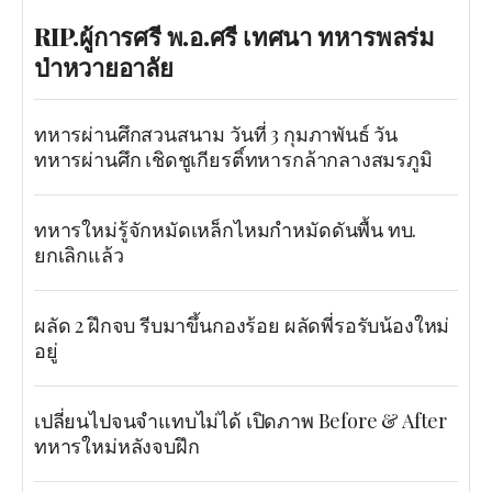
RIP.ผู้การศรี พ.อ.ศรี เทศนา ทหารพลร่ม
ป่าหวายอาลัย
ทหารผ่านศึกสวนสนาม วันที่ 3 กุมภาพันธ์ วัน
ทหารผ่านศึก เชิดชูเกียรติ์ทหารกล้ากลางสมรภูมิ
ทหารใหม่รู้จักหมัดเหล็กไหมกำหมัดดันพื้น ทบ.
ยกเลิกแล้ว
ผลัด 2 ฝึกจบ รีบมาขึ้นกองร้อย ผลัดพี่รอรับน้องใหม่
อยู่
เปลี่ยนไปจนจำแทบไม่ได้ เปิดภาพ Before & After
ทหารใหม่หลังจบฝึก