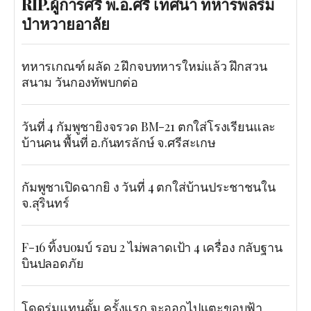
RIP.ผู้การศรี พ.อ.ศรี เทศนา ทหารพลร่ม
ป่าหวายอาลัย
ทหารเกณฑ์ ผลัด 2 ฝึกจบทหารใหม่แล้ว ฝึกสวน
สนาม วันกองทัพบกต่อ
วันที่ 4 กัมพูชายิงจรวด BM-21 ตกใส่โรงเรียนและ
บ้านคน พื้นที่ อ.กันทรลักษ์ จ.ศรีสะเกษ
กัมพูชาเปิดฉากยิ ง วันที่ 4 ตกใส่บ้านประชาชนใน
จ.สุรินทร์
F-16 ทิ้งบoมบ์ รอบ 2 ไม่พลาดเป้า 4 เครื่อง กลับฐาน
บินปลอดภัย
โดดร่มแทนดั้ม ครั้งแรก จะออกไปแตะขอบฟ้า