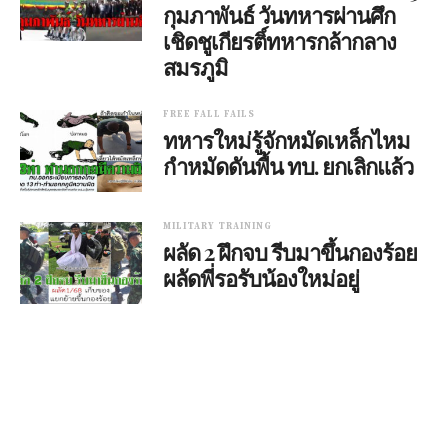
กุมภาพันธ์ วันทหารผ่านศึก
เชิดชูเกียรติ์ทหารกล้ากลาง
สมรภูมิ
FREE FALL FAILS
ทหารใหม่รู้จักหมัดเหล็กไหม
กำหมัดดันพื้น ทบ. ยกเลิกแล้ว
MILITARY TRAINING
ผลัด 2 ฝึกจบ รีบมาขึ้นกองร้อย
ผลัดพี่รอรับน้องใหม่อยู่