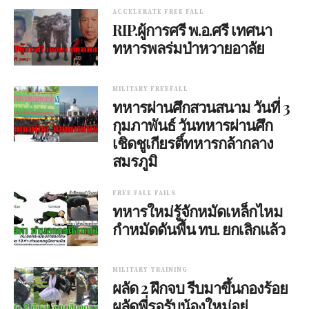
ACCELERATE FREE FALL
RIP.ผู้การศรี พ.อ.ศรี เทศนา
ทหารพลร่มป่าหวายอาลัย
MILITARY FREEFALL
ทหารผ่านศึกสวนสนาม วันที่ 3
กุมภาพันธ์ วันทหารผ่านศึก
เชิดชูเกียรติ์ทหารกล้ากลาง
สมรภูมิ
FREE FALL FAILS
ทหารใหม่รู้จักหมัดเหล็กไหม
กำหมัดดันพื้น ทบ. ยกเลิกแล้ว
MILITARY TRAINING
ผลัด 2 ฝึกจบ รีบมาขึ้นกองร้อย
ผลัดพี่รอรับน้องใหม่อยู่