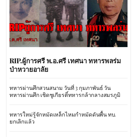
RIP.ผู้การศรี พ.อ.ศรี เทศนา ทหารพลร่ม
ป่าหวายอาลัย
ทหารผ่านศึกสวนสนาม วันที่ 3 กุมภาพันธ์ วัน
ทหารผ่านศึก เชิดชูเกียรติ์ทหารกล้ากลางสมรภูมิ
ทหารใหม่รู้จักหมัดเหล็กไหมกำหมัดดันพื้น ทบ.
ยกเลิกแล้ว