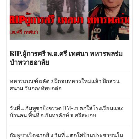
RIP.ผู้การศรี พ.อ.ศรี เทศนา ทหารพลร่ม
ป่าหวายอาลัย
ทหารเกณฑ์ ผลัด 2 ฝึกจบทหารใหม่แล้ว ฝึกสวน
สนาม วันกองทัพบกต่อ
วันที่ 4 กัมพูชายิงจรวด BM-21 ตกใส่โรงเรียนและ
บ้านคน พื้นที่ อ.กันทรลักษ์ จ.ศรีสะเกษ
กัมพูชาเปิดฉากยิ ง วันที่ 4 ตกใส่บ้านประชาชนใน