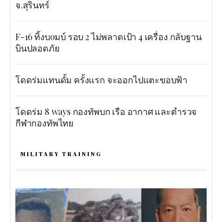
จ.สุรินทร์
F-16 ทิ้งบoมบ์ รอบ 2 ไม่พลาดเป้า 4 เครื่อง กลับฐาน
บินปลอดภัย
โดดร่มแทนดั้ม ครั้งแรก จะออกไปแตะขอบฟ้า
โดดร่ม 8 ways กองทัพบก เรือ อากาศ และตำรวจ
กีฬากองทัพไทย
MILITARY TRAINING