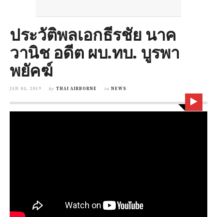
ประวัติพลเอกธีรชัย นาค
วานิช อดีต ผบ.ทบ. บูรพา
พยัคฆ์
JAN 04, 2019
by
THAI AIRBORNE
in
NEWS