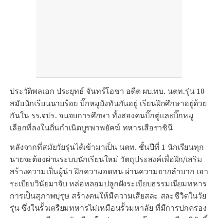
ประวัติพลเอก ประยุทธ์ จันทร์โอชา อดีต ผบ.ทบ. นตท.รุ่น 10
สมัยนักเรียนนายร้อย บิ๊กหมูยังทันกันอยู่ เรียนฝึกศึกษาอยู่ด้วย
กันใน รร.จปร. จนจบการศึกษา ทั้งสองคนบิ๊กตู่และบิ๊กหมู
เลือกที่ลงในถิ่นกำเนิดบูรพาพยัคฆ์ ทหารเสือราชินี
หลังจากที่สมัยวัยรุ่นได้เข้ามาเป็น นตท. ชั้นปีที่ 1 นักเรียนทุก
นายจะต้องผ่านระบบนักเรียนใหม่ วัตถุประสงค์เพื่อฝึก/เสริม
สร้างความเป็นผู้นำ ฝึกความอดทน ผ่านความยากลำบาก เอา
ระเบียบวินัยมาจับ หล่อหลอมปลูกฝังระเบียบธรรมเนียมทหาร
การเป็นสุภาพบุรุษ สร้างคนให้มีความเสียสละ สละชีวิตในวัย
รุ่น ซึ่งในรั้วเตรียมทหารไม่เหมือนรั้วมหาลัย ที่มีการปกครอง