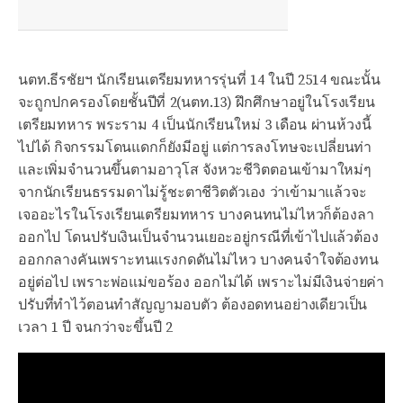
นตท.ธีรชัยฯ นักเรียนเตรียมทหารรุ่นที่ 14 ในปี 2514 ขณะนั้น
จะถูกปกครองโดยชั้นปีที่ 2(นตท.13) ฝึกศึกษาอยู่ในโรงเรียน
เตรียมทหาร พระราม 4 เป็นนักเรียนใหม่ 3 เดือน ผ่านห้วงนี้
ไปได้ กิจกรรมโดนแดกก็ยังมีอยู่ แต่การลงโทษจะเปลี่ยนท่า
และเพิ่มจำนวนขึ้นตามอาวุโส จังหวะชีวิตตอนเข้ามาใหม่ๆ
จากนักเรียนธรรมดาไม่รู้ชะตาชีวิตตัวเอง ว่าเข้ามาแล้วจะ
เจออะไรในโรงเรียนเตรียมทหาร บางคนทนไม่ไหวก็ต้องลา
ออกไป โดนปรับเงินเป็นจำนวนเยอะอยู่กรณีที่เข้าไปแล้วต้อง
ออกกลางคันเพราะทนแรงกดดันไม่ไหว บางคนจำใจต้องทน
อยู่ต่อไป เพราะพ่อแม่ขอร้อง ออกไม่ได้ เพราะไม่มีเงินจ่ายค่า
ปรับที่ทำไว้ตอนทำสัญญามอบตัว ต้องอดทนอย่างเดียวเป็น
เวลา 1 ปี จนกว่าจะขึ้นปี 2