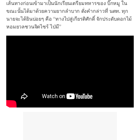
เส้นทางก่อนเข้ามาเป็นนักเรียนเตรียมทหารของ บิ๊กหมู ใน
ขณะนั้นได้มาด้วยความยากลำบาก ดั่งคำกล่าวที่ นตท. ทุก
นายจะได้ยินบ่อยๆ คือ “ทางไปสู่เกียรติศักดิ์ จักประดับดอกไม้
หอมยวลชวนจิตไซร้ ไป่มี”