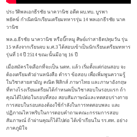
ประวัติพลเอกธีรชัย นาควานิช อดีต ผบ.ทบ. บูรพา
พยัคฆ์ กำเนิดนักเรียนเตรียมทหารรุ่น 14 พลเอกธีรชัย นาค
วานิช
พล.อ.ธีรชัย นาควานิช หรือบิ๊กหมู ศิษย์เก่าสาธิตปทุมวัน รุ่น
15 หลังจากเรียนจบ ม.ศ.3 ได้สอบเข้าเป็นนักเรียนเตรียมทหาร
รุ่นที่ 14 ปี 2514 ขณะนั้นมีอายุ 16 ปี
เมื่อสมัครใจเลือกที่จะเป็น นตท. แล้ว เริ่มตั้งแต่ก่อนสอบ จะ
ต้องเตรียมตัวอ่านหนังสือ ตำรา ข้อสอบ เพื่อเพิ่มพูนความรู้
ในวิชาสายสามัญ คณิต ฟิสิกส์ ภาษาไทย และภาษาอังกฤษ
ที่ทางโรงเรียนเตรียมได้กำหนดเป็นวิชาสอบในรอบแรก ถ้า
คุณได้ไปต่อในรอบที่สอง สอบสัมภาษณ์และทดสอบร่างกาย
การสอบในรอบสองต้องใช้กำลังในการทดสอบพละ และ
ปฏิภาณไหวพริบในการตอบคำถามคณะกรรมการสอบ
สัมภาษณ์ ถ้าผ่านคุณก็ได้ไปต่อ ได้เข้าเรียนใน รร.ตท. อย่าง
ภาคภูมิใจ