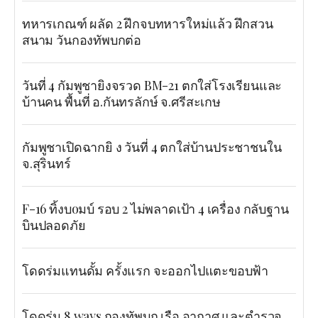
ทหารเกณฑ์ ผลัด 2 ฝึกจบทหารใหม่แล้ว ฝึกสวน
สนาม วันกองทัพบกต่อ
วันที่ 4 กัมพูชายิงจรวด BM-21 ตกใส่โรงเรียนและ
บ้านคน พื้นที่ อ.กันทรลักษ์ จ.ศรีสะเกษ
กัมพูชาเปิดฉากยิ ง วันที่ 4 ตกใส่บ้านประชาชนใน
จ.สุรินทร์
F-16 ทิ้งบoมบ์ รอบ 2 ไม่พลาดเป้า 4 เครื่อง กลับฐาน
บินปลอดภัย
โดดร่มแทนดั้ม ครั้งแรก จะออกไปแตะขอบฟ้า
โดดร่ม 8 ways กองทัพบก เรือ อากาศ และตำรวจ