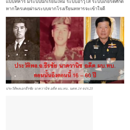
แบบทหาร มีระบบนักเรียนใหม่ ระบบอาวุโส ระบบเกียรติศักดิ์
หากใครเคยผ่านระบบจากโรงเรียนทหารจะเข้าใจดี
ประวัติพลเอกธีรชัย นาควานิช อดีต ผบ.ทบ. นตท.14 จปร.25