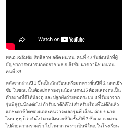
พล.อ.เฉลิมชัย สิทธิสาท อดีต ผบ.ทบ. คนที่ 40 รับส่งหน้าที่ผู้
บัญชาการทหารบกต่อจาก พล.อ.ธีรชัย นาควานิช ผบ.ทบ.
คนที่ 39
หลังจากผ่านปี 1 ขึ้นเป็นนักเรียนเตรียมทหารชั้นปีที่ 2 นตท.ธีร
ชัย ในขณะนั้นต้องปกครองรุ่นน้อง นตท.15 ต้องแสดงตนเป็น
ตัวอย่างที่ดีให้น้องดู และปลูกฝังถ่ายทอดระบบ 3 ที่รับมาจาก
รุ่นพี่สู่รุ่นน้องต่อไป ถ้ารับมาดีก็ดีไป สำหรับเรื่องที่ไม่ดีก็แล้ว
แต่ชะตาชีวิตของแต่ละคนว่าจะเจอรุ่นพี่ เถื่อน ถ่อย ขนาด
ไหน หุหุ ก็ว่ากันไป ตามจังหวะชีวิตชั้นปีที่ 2 ซึ่งเวลาจะผ่าน
ไปด้วยความรวดเร็ว ไปไวมาก เพราะเป็นพี่ใหญ่ในโรงเรียน