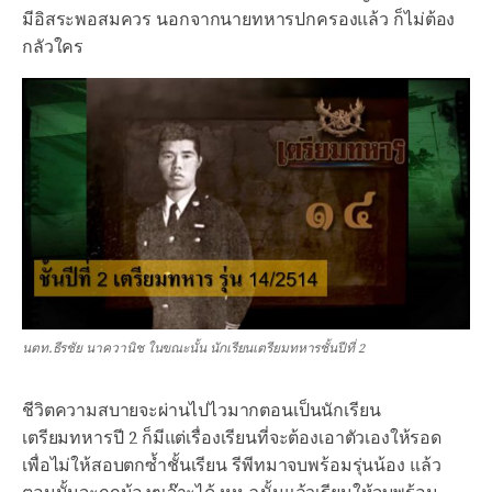
มีอิสระพอสมควร นอกจากนายทหารปกครองแล้ว ก็ไม่ต้อง
กลัวใคร
นตท.ธีรชัย นาควานิช ในขณะนั้น นักเรียนเตรียมทหารชั้นปีที่ 2
ชีวิตความสบายจะผ่านไปไวมากตอนเป็นนักเรียน
เตรียมทหารปี 2 ก็มีแต่เรื่องเรียนที่จะต้องเอาตัวเองให้รอด
เพื่อไม่ให้สอบตกซ้ำชั้นเรียน รีพีทมาจบพร้อมรุ่นน้อง แล้ว