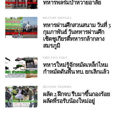
ทหารพลร่มป่าหวายอาลัย
MILITARY FREEFALL
ทหารผ่านศึกสวนสนาม วันที่ 3
กุมภาพันธ์ วันทหารผ่านศึก
เชิดชูเกียรติ์ทหารกล้ากลาง
สมรภูมิ
FREE FALL FAILS
ทหารใหม่รู้จักหมัดเหล็กไหม
กำหมัดดันพื้น ทบ. ยกเลิกแล้ว
MILITARY TRAINING
ผลัด 2 ฝึกจบ รีบมาขึ้นกองร้อย
ผลัดพี่รอรับน้องใหม่อยู่