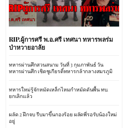
RIP.ผู้การศรี พ.อ.ศรี เทศนา ทหารพลร่ม
ป่าหวายอาลัย
ทหารผ่านศึกสวนสนาม วันที่ 3 กุมภาพันธ์ วัน
ทหารผ่านศึก เชิดชูเกียรติ์ทหารกล้ากลางสมรภูมิ
ทหารใหม่รู้จักหมัดเหล็กไหมกำหมัดดันพื้น ทบ.
ยกเลิกแล้ว
ผลัด 2 ฝึกจบ รีบมาขึ้นกองร้อย ผลัดพี่รอรับน้องใหม่
อยู่