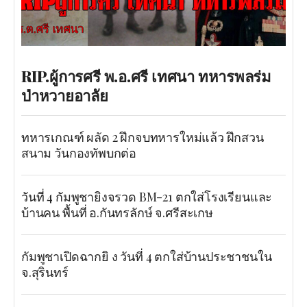
RIP.ผู้การศรี พ.อ.ศรี เทศนา ทหารพลร่ม
ป่าหวายอาลัย
ทหารเกณฑ์ ผลัด 2 ฝึกจบทหารใหม่แล้ว ฝึกสวน
สนาม วันกองทัพบกต่อ
วันที่ 4 กัมพูชายิงจรวด BM-21 ตกใส่โรงเรียนและ
บ้านคน พื้นที่ อ.กันทรลักษ์ จ.ศรีสะเกษ
กัมพูชาเปิดฉากยิ ง วันที่ 4 ตกใส่บ้านประชาชนใน
จ.สุรินทร์