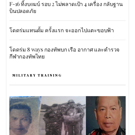
F-16 ทิ้งบoมบ์ รอบ 2 ไม่พลาดเป้า 4 เครื่อง กลับฐาน
บินปลอดภัย
โดดร่มแทนดั้ม ครั้งแรก จะออกไปแตะขอบฟ้า
โดดร่ม 8 ways กองทัพบก เรือ อากาศ และตำรวจ
กีฬากองทัพไทย
MILITARY TRAINING