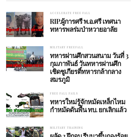
ACCELERATE FREE FALL
RIP.ผู้การศรี พ.อ.ศรี เทศนา
ทหารพลร่มป่าหวายอาลัย
MILITARY FREEFALL
ทหารผ่านศึกสวนสนาม วันที่ 3
กุมภาพันธ์ วันทหารผ่านศึก
เชิดชูเกียรติ์ทหารกล้ากลาง
สมรภูมิ
FREE FALL FAILS
ทหารใหม่รู้จักหมัดเหล็กไหม
กำหมัดดันพื้น ทบ. ยกเลิกแล้ว
MILITARY TRAINING
ผลัด 2 ฝึกจบ รีบมาขึ้นกองร้อย