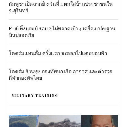
กัมพูชาเปิดฉากยิ ง วันที่ 4 ตกใส่บ้านประชาชนใน
จ.สุรินทร์
F-16 ทิ้งบoมบ์ รอบ 2 ไม่พลาดเป้า 4 เครื่อง กลับฐาน
บินปลอดภัย
โดดร่มแทนดั้ม ครั้งแรก จะออกไปแตะขอบฟ้า
โดดร่ม 8 ways กองทัพบก เรือ อากาศ และตำรวจ
กีฬากองทัพไทย
MILITARY TRAINING