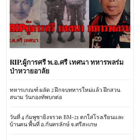
RIP.ผู้การศรี พ.อ.ศรี เทศนา ทหารพลร่ม
ป่าหวายอาลัย
ทหารเกณฑ์ ผลัด 2 ฝึกจบทหารใหม่แล้ว ฝึกสวน
สนาม วันกองทัพบกต่อ
วันที่ 4 กัมพูชายิงจรวด BM-21 ตกใส่โรงเรียนและ
บ้านคน พื้นที่ อ.กันทรลักษ์ จ.ศรีสะเกษ