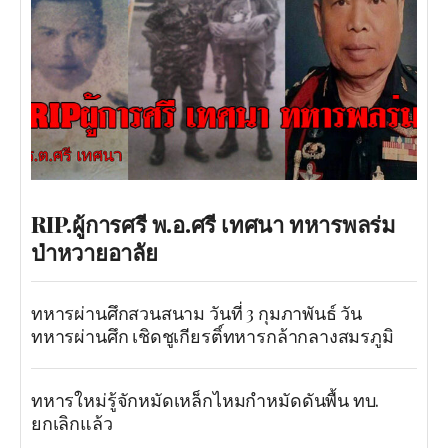
RIP.ผู้การศรี พ.อ.ศรี เทศนา ทหารพลร่ม
ป่าหวายอาลัย
ทหารผ่านศึกสวนสนาม วันที่ 3 กุมภาพันธ์ วัน
ทหารผ่านศึก เชิดชูเกียรติ์ทหารกล้ากลางสมรภูมิ
ทหารใหม่รู้จักหมัดเหล็กไหมกำหมัดดันพื้น ทบ.
ยกเลิกแล้ว