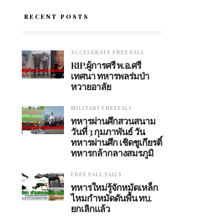
RECENT POSTS
ACCELERATE FREE FALL
RIP.ผู้การศรี พ.อ.ศรี
เทศนา ทหารพลร่มป่า
หวายอาลัย
MILITARY FREEFALL
ทหารผ่านศึกสวนสนาม
วันที่ 3 กุมภาพันธ์ วัน
ทหารผ่านศึก เชิดชูเกียรติ์
ทหารกล้ากลางสมรภูมิ
FREE FALL FAILS
ทหารใหม่รู้จักหมัดเหล็ก
ไหมกำหมัดดันพื้น ทบ.
ยกเลิกแล้ว