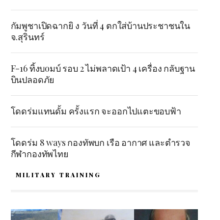
กัมพูชาเปิดฉากยิ ง วันที่ 4 ตกใส่บ้านประชาชนใน
จ.สุรินทร์
F-16 ทิ้งบoมบ์ รอบ 2 ไม่พลาดเป้า 4 เครื่อง กลับฐาน
บินปลอดภัย
โดดร่มแทนดั้ม ครั้งแรก จะออกไปแตะขอบฟ้า
โดดร่ม 8 ways กองทัพบก เรือ อากาศ และตำรวจ
กีฬากองทัพไทย
MILITARY TRAINING