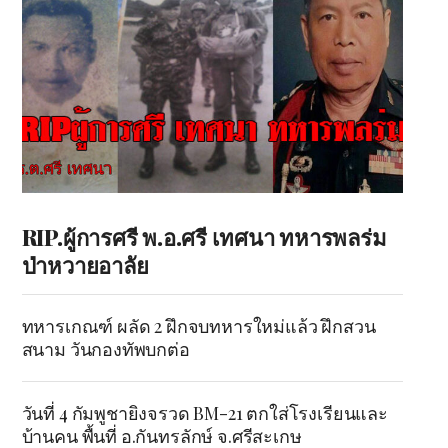
RIP.ผู้การศรี พ.อ.ศรี เทศนา ทหารพลร่ม
ป่าหวายอาลัย
ทหารเกณฑ์ ผลัด 2 ฝึกจบทหารใหม่แล้ว ฝึกสวน
สนาม วันกองทัพบกต่อ
วันที่ 4 กัมพูชายิงจรวด BM-21 ตกใส่โรงเรียนและ
บ้านคน พื้นที่ อ.กันทรลักษ์ จ.ศรีสะเกษ